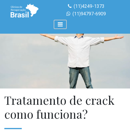
(11)4249-1373
(11)94797-6909
Tratamento de crack
como funciona?