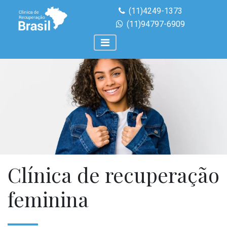
(11)4249-1373
(11)94797-6909
Clínica de recuperação
feminina