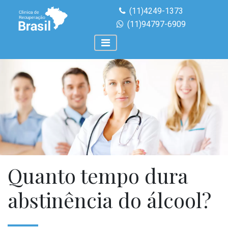
(11)4249-1373
(11)94797-6909
Quanto tempo dura
abstinência do álcool?